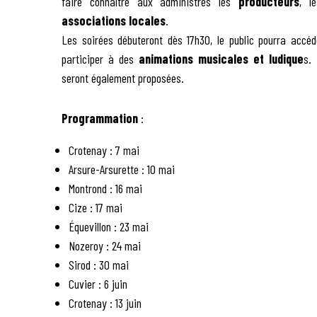
faire connaître aux administrés les
producteurs
, l
associations locales
.
Les soirées débuteront dès 17h30, le public pourra acc
participer à des
animations musicales et ludique
s. 
seront également proposées.
Programmation
:
Crotenay : 7 mai
Arsure-Arsurette : 10 mai
Montrond : 16 mai
Cize : 17 mai
Équevillon : 23 mai
Nozeroy : 24 mai
Sirod : 30 mai
Cuvier : 6 juin
Crotenay : 13 juin