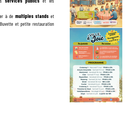
es
services publics
et les
éder à de
multiples stands
et
Buvette et petite restauration