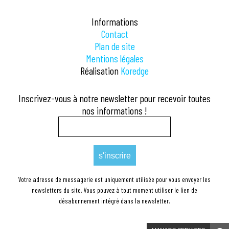
MIÈGES
Informations
MIGNOVILLARD
Contact
Plan de site
MONNET-LA-VILLE
Mentions légales
Réalisation
Koredge
MONT-SUR-MONNET
MONTIGNY-SUR-L'AIN
Inscrivez-vous à notre newsletter pour recevoir toutes
nos informations !
MONTROND
MOURNANS-CHARBONNY
NEY
NOZEROY
Votre adresse de messagerie est uniquement utilisée pour vous envoyer les
newsletters du site. Vous pouvez à tout moment utiliser le lien de
ONGLIÈRES
désabonnement intégré dans la newsletter.
PILLEMOINE