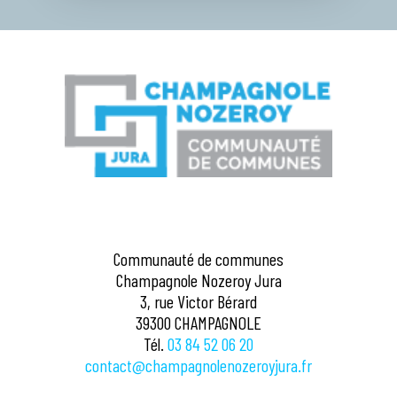
LE LATET
LE MOUTOUX
LE PASQUIER
LE VAUDIOUX
LENT
LES CHALESMES
LES NANS
Communauté de communes
LES PLANCHES-EN-MONTAGNE
Champagnole Nozeroy Jura
3, rue Victor Bérard
LONGCOCHON
39300 CHAMPAGNOLE
Tél.
03 84 52 06 20
LOULLE
contact@champagnolenozeroyjura.fr
MARIGNY