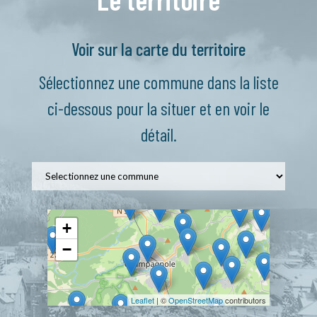
ENTRE-DEUX-MONTS
Voir sur la carte du territoire
ÉQUEVILLON
Sélectionnez une commune dans la liste
ESSERVAL-TARTRE
ci-dessous pour la situer et en voir le
FONCINE-LE-BAS
détail.
FONCINE-LE-HAUT
FRAROZ
GILLOIS
LA FAVIÈRE
+
−
LA LATETTE
LE FRASNOIS
Leaflet
| ©
OpenStreetMap
contributors
LE LARDERET